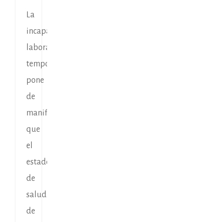
La
incapacidad
laboral
temporal
pone
de
manifiesto
que
el
estado
de
salud
de