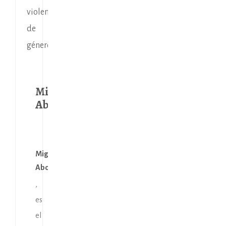
violencia
de
género.
Migallón
Abogados
Migallón
Abogados
,
es
el