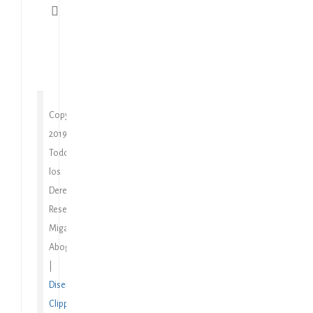
https://migallonabogados.com
Copyright
2019
Todos
los
Derechos
Reservados
Migallón
Abogados
|
Diseño
Clipping