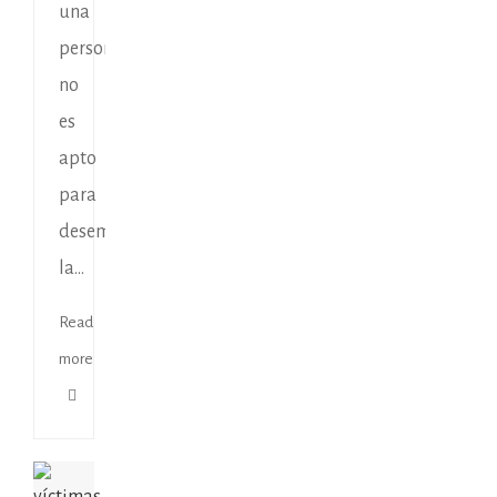
una
persona
no
es
apto
para
desempeñar
la...
Read
more