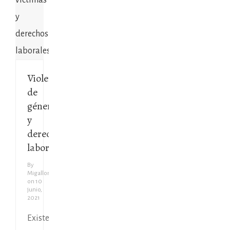
Violencia
de
género
y
derechos
laborales
By
Migallon
on
10
junio,
2021
Existen