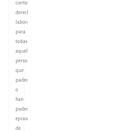
ciertos
derechos
laborales
para
todas
aquellas
personas
que
padecen
o
han
padecido
episodios
de