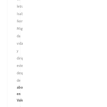
letrada
Isabel
Fernández
Migallón
da
vida
y
dirige
este
despacho
de
abogados
en
Valencia