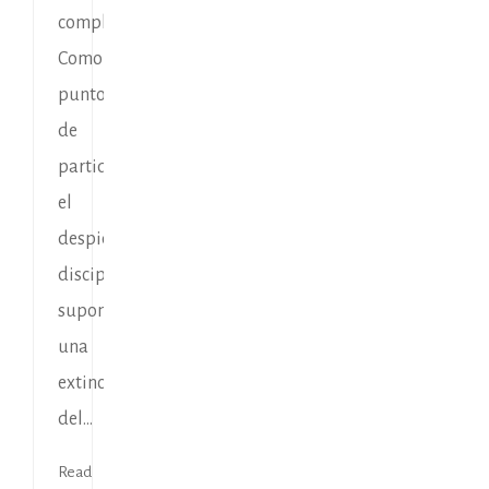
complicada.
Como
punto
de
partida
el
despido
disciplinario
supone
una
extinción
del...
Read