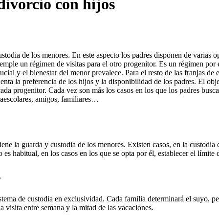
divorcio con hijos
ustodia de los menores. En este aspecto los padres disponen de varias o
ntemple un régimen de visitas para el otro progenitor. Es un régimen por
ial y el bienestar del menor prevalece. Para el resto de las franjas de e
uenta la preferencia de los hijos y la disponibilidad de los padres. El ob
cada progenitor. Cada vez son más los casos en los que los padres busca
traescolares, amigos, familiares…
 tiene la guarda y custodia de los menores. Existen casos, en la custodi
 es habitual, en los casos en los que se opta por él, establecer el límite
s
istema de custodia en exclusividad. Cada familia determinará el suyo, p
na visita entre semana y la mitad de las vacaciones.