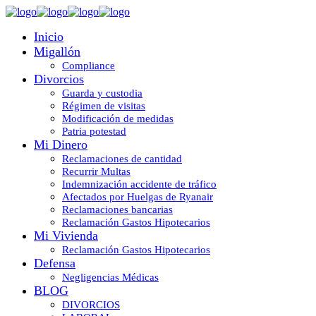
Inicio
Migallón
Compliance
Divorcios
Guarda y custodia
Régimen de visitas
Modificación de medidas
Patria potestad
Mi Dinero
Reclamaciones de cantidad
Recurrir Multas
Indemnización accidente de tráfico
Afectados por Huelgas de Ryanair
Reclamaciones bancarias
Reclamación Gastos Hipotecarios
Mi Vivienda
Reclamación Gastos Hipotecarios
Defensa
Negligencias Médicas
BLOG
DIVORCIOS