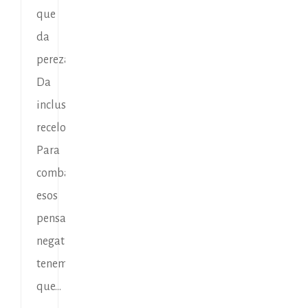
que
da
pereza.
Da
incluso
recelo.
Para
combatir
esos
pensamientos
negativos,
tenemos
que...