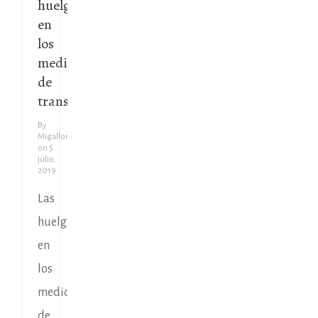
huelgas
en
los
medios
de
transporte
By
Migallon
on
5
julio,
2019
Las
huelgas
en
los
medios
de