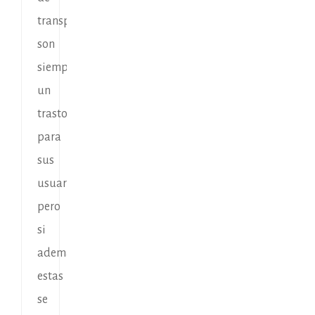
transporte
son
siempre
un
trastorno
para
sus
usuarios,
pero
si
además
estas
se