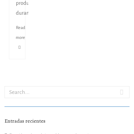
producen
durante...
Read
more
Entradas recientes