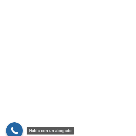
CALLE AMADEO DE SABOYA, 19-7ª - 46010 Valencia
963 610 047
info@migallonabogados.com
https://migallonabogados.com
Copyright 2019 Todos los Derechos Reservados Migallón Abogados |
Diseño Clipping RRPP
Habla con un abogado