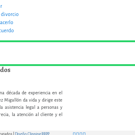
r
 divorcio
acerlo
acuerdo
ados
una década de experiencia en el
ez Migallón da vida y dirige este
a asistencia legal a personas y
cia, la atención al cliente y el
bogados |
Diseño Clipping RRPP