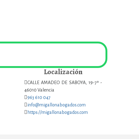
Localización
CALLE AMADEO DE SABOYA, 19-7ª -
46010 Valencia
963 610 047
info@migallonabogados.com
https://migallonabogados.com